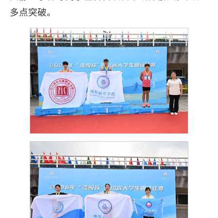
多点突破。