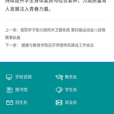
持续提升学生身体素质与综合素养，为高质量育
人发展注入青春力量。
上一条：
我院学子助力绵阳市卫健系统 第四届运动会八段锦
赛事执裁
下一条：
健康与教育学院召开师德师风建设工作会议
学校官网
教务处
图书馆
学生处
招生处
就业处