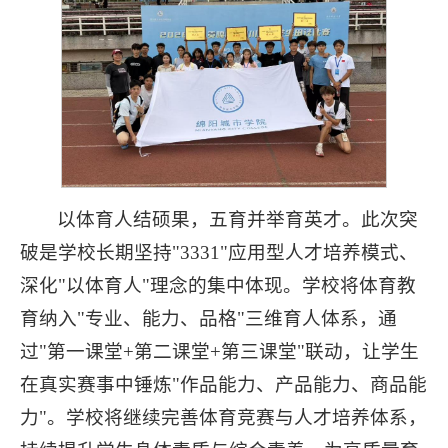
以体育人结硕果，五育并举育英才。此次突
破是学校长期坚持"3331"应用型人才培养模式、
深化"以体育人"理念的集中体现。学校将体育教
育纳入"专业、能力、品格"三维育人体系，通
过"第一课堂+第二课堂+第三课堂"联动，让学生
在真实赛事中锤炼"作品能力、产品能力、商品能
力"。学校将继续完善体育竞赛与人才培养体系，